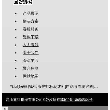
产品展示
解决方案
客服服务
资料下载
人力资源
关于我们
会员中心
聚合标签
网站地图
自动喷码剥线机|激光打标剥线机|自动收卷剥线机|全伺服剥线机|大平方剥线机|新能源剥线机|多芯线剥线机|护套线剥线机|排线剥线机|折弯剥线机|同轴线剥线机|漆包线脱漆机|废线剥皮机|裁线机|剥线机|电脑剥线机
昆山兆科机械有限公司©版权所有
苏ICP备18056564号
×