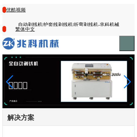
优酷视频
自动剥线机|护套线剥线机|折弯剥线机-兆科机械
繁体中文
解决方案