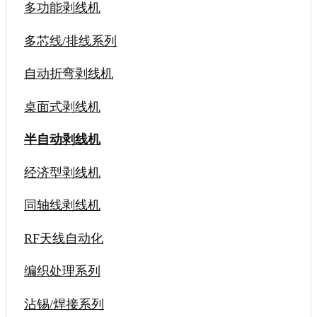
多功能剥线机
多芯线/排线系列
自动折弯剥线机
桌面式剥线机
半自动剥线机
经济型剥线机
同轴线剥线机
RF天线自动化
编织处理系列
沾锡/焊接系列