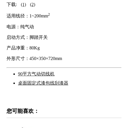
下载:
(1)
(2)
2
适用线径：1~200mm
电源：纯气动
启动方式：脚踏开关
产品净重：80Kg
外形尺寸：450×350×720mm
90平方气动切线机
桌面固定式漆包线刮漆器
您可能喜欢：