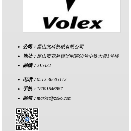
公司：
昆山兆科机械有限公司
地址：
昆山市花桥镇光明路98号中铁大厦1号楼
邮编：
215332
电话：
0512-36603112
手机：
18001646887
邮箱：
market@zoko.com