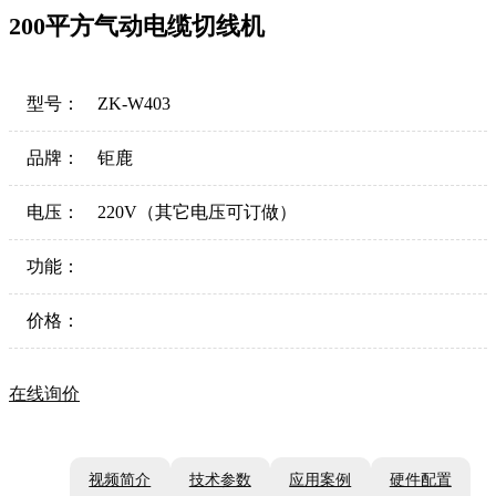
200平方气动电缆切线机
型号：
ZK-W403
品牌：
钜鹿
电压：
220V（其它电压可订做）
功能：
价格：
在线询价
视频简介
技术参数
应用案例
硬件配置