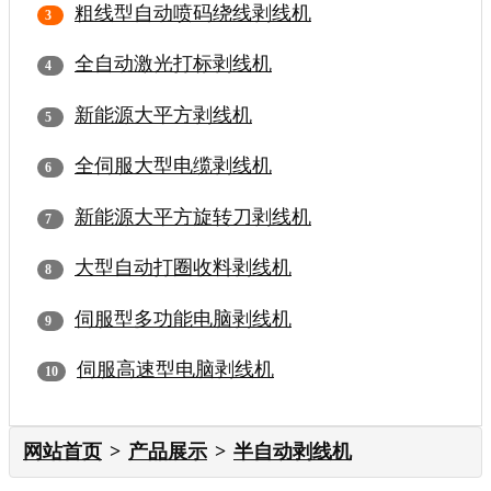
粗线型自动喷码绕线剥线机
全自动激光打标剥线机
新能源大平方剥线机
全伺服大型电缆剥线机
新能源大平方旋转刀剥线机
大型自动打圈收料剥线机
伺服型多功能电脑剥线机
伺服高速型电脑剥线机
网站首页
产品展示
半自动剥线机