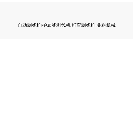
自动剥线机|护套线剥线机|折弯剥线机-兆科机械