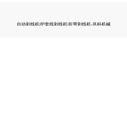
自动剥线机|护套线剥线机|折弯剥线机-兆科机械