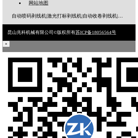
网站地图
自动喷码剥线机|激光打标剥线机|自动收卷剥线机|全伺服剥线机|大平方剥线机|新能源剥线机|多芯线剥线机|护套线剥线机|排线剥线机|折弯剥线机|同轴线剥线机|漆包线脱漆机|废线剥皮机|裁线机|剥线机|电脑剥线机
昆山兆科机械有限公司©版权所有
苏ICP备18056564号
×