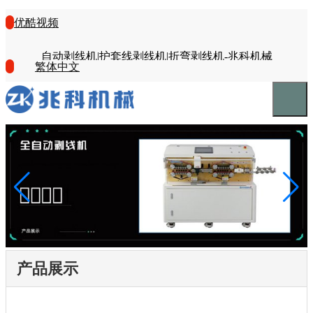
优酷视频
自动剥线机|护套线剥线机|折弯剥线机-兆科机械
繁体中文
产品展示